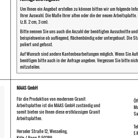
Um Ihnen ein Angebot erstellen zu können bitten wir um folgende Inf
Ihrer Auswahl. Die Maße Ihrer alten oder die der neuen Arbeitsplatte
(z.B. 2 cm, 3 cm).
Bitte nennen Sie uns auch die Anzahl der benötigten Ausschnitte un
beispielsweise ob aufliegend, flächenbündig oder untergebaut. Die S
poliert und gefasst.
Auf Wunsch sind andere Kantenbearbeitungen möglich. Wenn Sie Au
benötigen bitte auch in der Anfrage angeben. Vergessen Sie bitte ni
mitzuteilen.
MAAS GmbH
Für die Produktion von modernen Granit
Öf
Arbeitsplatten ist die MAAS GmbH zuständig und
Mo
somit bieten sie Ihnen diese erstklassigen Granit
Sa
Arbeitsplatten.
Te
Herseler Straße 12
,
Wesseling
,
E-
Köln / Bonn
D-50389