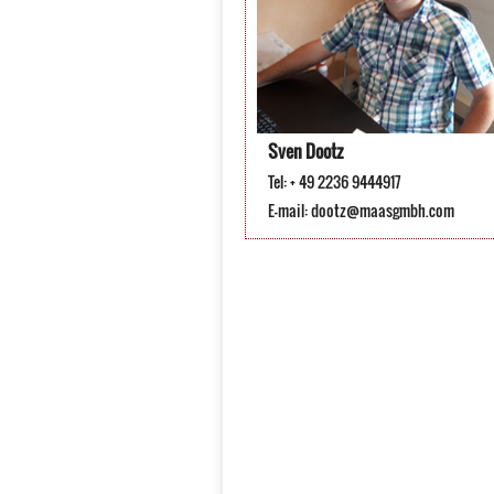
Sven Dootz
Tel: + 49 2236 9444917
E-mail:
dootz@maasgmbh.com