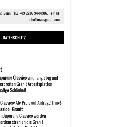
und Bonn; TEL: +49 2236 9444916, e-mail:
info@maasgmbh.com
DATENSCHUTZ
it
uparana Classico
sind langlebig und
rbreiten Granit Arbeitsplatten
malige Schönheit.
 Classico
:
Ab:
Preis auf Anfrage!
lfm/€
ssico - Granit
en Juparana Classico werden
ßerdem strahlen die Granit