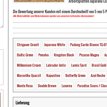
Arbeitsplatten Juparana Cla
Die Bewertung unserer Kunden mit einem Durchschnitt von
5
von
5
P
Alle Materialbilder und Materialnamen wurden von unserem Lieferanten übernommen!
Strigauer Granit
Juparana White
Padang Sardo Bianco TG-67
Baltic Green
Penalva
Kingston Black
Picasso Magna
Az
Millennium Cream
Labrador Antic
Lumix Fjord
Brasil Gold
Maravilha Quarzit
Kapustino
Butterfly Green
Azul Noche
Monte Rosa
Double Brown
Luserna
Paradiso Scuro / Clas
Lieferung