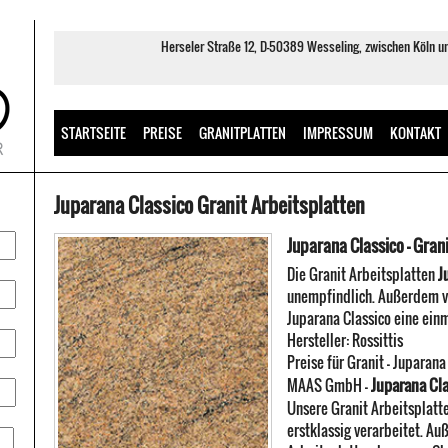
Herseler Straße 12, D-50389 Wesseling, zwischen Köln 
STARTSEITE
PREISE
GRANITPLATTEN
IMPRESSUM
KONTAKT
Juparana Classico Granit Arbeitsplatten
Juparana Classico - Gran
Die Granit Arbeitsplatten
J
unempfindlich. Außerdem ve
Juparana Classico eine ein
Hersteller:
Rossittis
Preise für Granit -
Juparana
Juparana Cla
MAAS GmbH
-
Unsere Granit Arbeitsplatt
erstklassig verarbeitet. Au