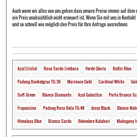
Auch wenn wir alles von uns geben dass unsere Preise immer auf dem
ein Preis unabsichtlich nicht erneuert ist. Wenn Sie mit uns in Kontak
und so schnell wie möglich den Preis für Ihre Anfrage ausrechnen.
Azul Cristal
Rosa Sardo Limbara
Verde Gloria
Baltic Blue
Padang Dunkelgrau TG 36
Marinace Gold
Cardinal White
Gol
Soft Green
Blanco Diamante
Azul Galactico
Porto Branco Sc
Frapuccino
Padang Rosa Beta TG-48
Jussy Black
Blanco Nub
Himalaya Blue
Bianco Sardo
Belvedere Kalahari
Mahogany I