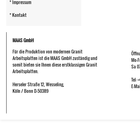
* Impressum
* Kontakt
MAAS GmbH
Für die Produktion von modernen Granit
Öffn
Arbeitsplatten ist die MAAS GmbH zuständig und
Mo-Fr
somit bieten sie Ihnen diese erstklassigen Granit
Sa 07
Arbeitsplatten.
Tel:
Herseler Straße 12
,
Wesseling
,
E-Mai
Köln / Bonn
D-50389