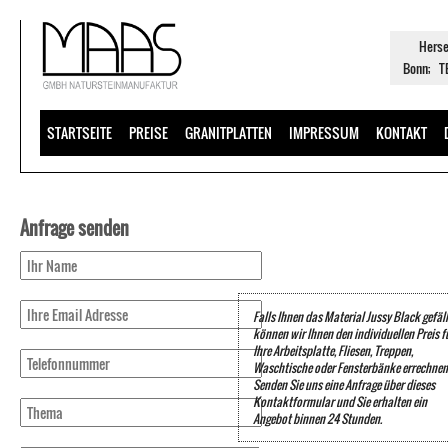
Herse
Bonn; TE
STARTSEITE
PREISE
GRANITPLATTEN
IMPRESSUM
KONTAKT
Anfrage senden
Falls Ihnen das Material Jussy Black gefäll
können wir Ihnen den individuellen Preis f
Ihre Arbeitsplatte, Fliesen, Treppen,
Waschtische oder Fensterbänke errechnen
Senden Sie uns eine Anfrage über dieses
Kontaktformular und Sie erhalten ein
Angebot binnen 24 Stunden.