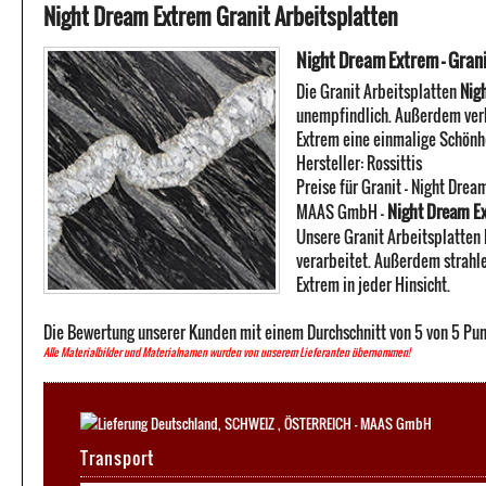
Night Dream Extrem Granit Arbeitsplatten
Night Dream Extrem - Gran
Die Granit Arbeitsplatten
Nig
unempfindlich. Außerdem verb
Extrem eine einmalige Schönhe
Hersteller:
Rossittis
Preise für Granit -
Night Drea
Night Dream Ex
MAAS GmbH
-
Unsere Granit Arbeitsplatten
verarbeitet. Außerdem strahle
Extrem in jeder Hinsicht.
Die Bewertung unserer Kunden mit einem Durchschnitt von
5
von
5
Pun
Alle Materialbilder und Materialnamen wurden von unserem Lieferanten übernommen!
Transport