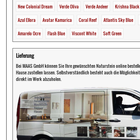
New Colonial Dream
Verde Oliva
Verde Andeer
Krishna Blac
Azul Ellora
Avatar Kamarica
Coral Reef
Atlantis Sky Blue
Amarelo Ocre
Flash Blue
Viscont White
Soft Green
Lieferung
Bei MAAS GmbH können Sie Ihre gewünschten Naturstein online bestell
Hause zustellen lassen. Selbstverständlich besteht auch die Möglichkeit 
direkt im Werk abzuholen.