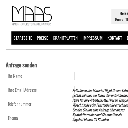
Herse
Bonn; TE
STARTSEITE
PREISE
GRANITPLATTEN
IMPRESSUM
KONTAKT
Anfrage senden
Falls Ihnen das Material Night Dream Ext
gefällt, können wir Ihnen den individuellen
Preis für Ihre Arbeitsplatte, Fliesen, Treppe
Waschtische oder Fensterbänke errechnen
Senden Sie uns eine Anfrage über dieses
Kontaktformular und Sie erhalten ein
Angebot binnen 24 Stunden.