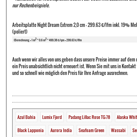
nur Rechenbeispiele.
Arbeitsplatte Night Dream Extrem 2,0 cm - 299.63 €/lfm inkl. 19% Me
(poliert)
2
2
(Berechnung = 1 m
* 0.6 m
* 499.38 €/qm = 299.63 €/lfm
Auch wenn wir alles von uns geben dass unsere Preise immer auf dem
ein Preis unabsichtlich nicht erneuert ist. Wenn Sie mit uns in Kontak
und so schnell wie möglich den Preis für Ihre Anfrage ausrechnen.
Azul Bahia
Lumix Fjord
Padang Lillac Rose TG-78
Alaska Whi
Black Lapponia
Aurora India
Seafoam Green
Wassabi
Se