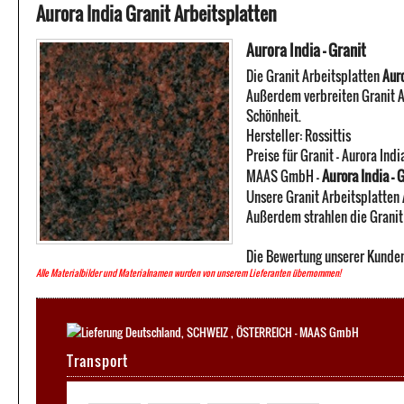
Aurora India Granit Arbeitsplatten
Aurora India - Granit
Die Granit Arbeitsplatten
Auro
Außerdem verbreiten Granit A
Schönheit.
Hersteller:
Rossittis
Preise für Granit -
Aurora Indi
Aurora India - 
MAAS GmbH
-
Unsere Granit Arbeitsplatten 
Außerdem strahlen die Granit 
Die Bewertung unserer Kunden
Alle Materialbilder und Materialnamen wurden von unserem Lieferanten übernommen!
Transport