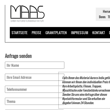
Herse
Bonn; TE
STARTSEITE
PREISE
GRANITPLATTEN
IMPRESSUM
KONTAKT
Anfrage senden
Falls Ihnen das Material Aurora India gefäl
können wir Ihnen den individuellen Preis f
Ihre Arbeitsplatte, Fliesen, Treppen,
Waschtische oder Fensterbänke errechnen
Senden Sie uns eine Anfrage über dieses
Kontaktformular und Sie erhalten ein
Angebot binnen 24 Stunden.