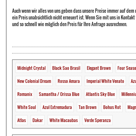
Auch wenn wir alles von uns geben dass unsere Preise immer auf dem
ein Preis unabsichtlich nicht erneuert ist. Wenn Sie mit uns in Kontak
und so schnell wie möglich den Preis für Ihre Anfrage ausrechnen.
Midnight Crystal
Black Sao Brasil
Elegant Brown
Four Seas
New Colonial Dream
Rosso Amara
Imperial White Venato
Az
Romanix
Samantha / Orissa Blue
Atlantis Sky Blue
Millenn
White Soul
Azul Extremadura
Tan Brown
Bohus Rot
Magm
Atlas
Dakar
White Macaubas
Verde Speranza