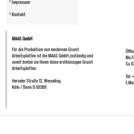
* Impressum
* Kontakt
MAAS GmbH
Für die Produktion von modernen Granit
Öffn
Arbeitsplatten ist die MAAS GmbH zuständig und
Mo-Fr
somit bieten sie Ihnen diese erstklassigen Granit
Sa 07
Arbeitsplatten.
Tel:
Herseler Straße 12
,
Wesseling
,
E-Mai
Köln / Bonn
D-50389