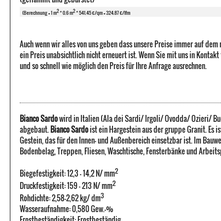
2
2
(Berechnung = 1 m
* 0.6 m
* 541.45 €/qm = 324.87 €/lfm
Auch wenn wir alles von uns geben dass unsere Preise immer auf dem
ein Preis unabsichtlich nicht erneuert ist. Wenn Sie mit uns in Kontak
und so schnell wie möglich den Preis für Ihre Anfrage ausrechnen.
Bianco Sardo
wird in Italien (Ala dei Sardi/ Irgoli/ Ovodda/ Ozieri/ 
abgebaut.
Bianco Sardo
ist ein Hargestein aus der gruppe Granit. Es is
Gestein, das für den Innen- und Außenbereich einsetzbar ist. Im Bauw
Bodenbelag, Treppen, Fliesen, Waschtische, Fensterbänke und Arbeits
2
Biegefestigkeit: 12,3 - 14,2 N/ mm
2
Druckfestigkeit: 159 - 213 N/ mm
3
Rohdichte: 2,58-2,62 kg/ dm
Wasseraufnahme: 0,580 Gew.-%
Frostbeständigkeit: Frostbeständig