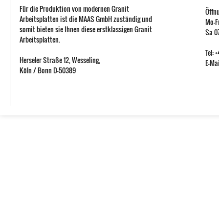
Für die Produktion von modernen Granit
Öffn
Arbeitsplatten ist die MAAS GmbH zuständig und
Mo-Fr
somit bieten sie Ihnen diese erstklassigen Granit
Sa 07
Arbeitsplatten.
Tel:
Herseler Straße 12
,
Wesseling
,
E-Mai
Köln / Bonn
D-50389