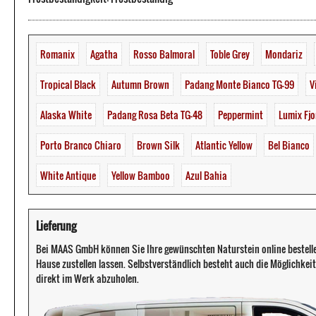
Romanix
Agatha
Rosso Balmoral
Toble Grey
Mondariz
Tropical Black
Autumn Brown
Padang Monte Bianco TG-99
V
Alaska White
Padang Rosa Beta TG-48
Peppermint
Lumix Fjo
Porto Branco Chiaro
Brown Silk
Atlantic Yellow
Bel Bianco
White Antique
Yellow Bamboo
Azul Bahia
Lieferung
Bei MAAS GmbH können Sie Ihre gewünschten Naturstein online bestell
Hause zustellen lassen. Selbstverständlich besteht auch die Möglichkeit 
direkt im Werk abzuholen.