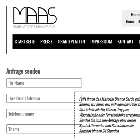
Herse
Bonn; TE
STARTSEITE
PREISE
GRANITPLATTEN
IMPRESSUM
KONTAKT
Anfrage senden
Falls Ihnen das Material Bianco Sardo gefä
können wir Ihnen den individuellen Preis f
Ihre Arbeitsplatte, Fliesen, Treppen,
Waschtische oder Fensterbänke errechnen
Senden Sie uns eine Anfrage über dieses
Kontaktformular und Sie erhalten ein
Angebot binnen 24 Stunden.