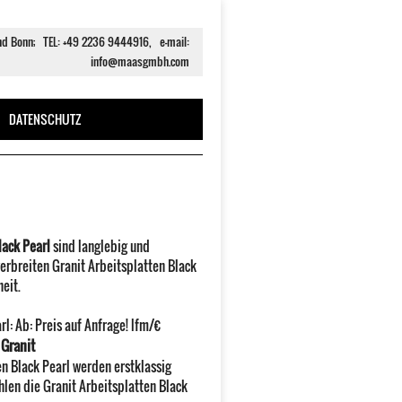
und Bonn; TEL: +49 2236 9444916, e-mail:
info@maasgmbh.com
DATENSCHUTZ
lack Pearl
sind langlebig und
rbreiten Granit Arbeitsplatten Black
eit.
rl
:
Ab:
Preis auf Anfrage!
lfm/€
 Granit
en Black Pearl werden erstklassig
hlen die Granit Arbeitsplatten Black