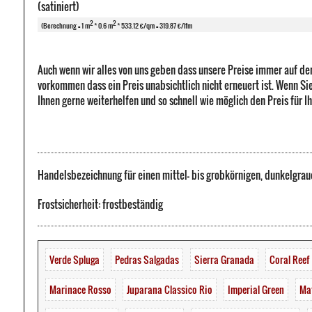
(satiniert)
2
2
(Berechnung = 1 m
* 0.6 m
* 533.12 €/qm = 319.87 €/lfm
Auch wenn wir alles von uns geben dass unsere Preise immer auf de
vorkommen dass ein Preis unabsichtlich nicht erneuert ist. Wenn Sie
Ihnen gerne weiterhelfen und so schnell wie möglich den Preis für I
Handelsbezeichnung für einen mittel- bis grobkörnigen, dunkelgra
Frostsicherheit: frostbeständig
Verde Spluga
Pedras Salgadas
Sierra Granada
Coral Reef
Marinace Rosso
Juparana Classico Rio
Imperial Green
Mat