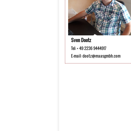
Sven Dootz
Tel: + 49 2236 9444917
E-mail:
dootz@maasgmbh.com