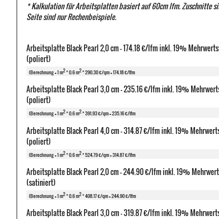
* Kalkulation für Arbeitsplatten basiert auf 60cm lfm. Zuschnitte s
Seite sind nur Rechenbeispiele.
Arbeitsplatte Black Pearl 2,0 cm - 174.18 €/lfm inkl. 19% Mehrwert
(poliert)
2
2
(Berechnung = 1 m
* 0.6 m
* 290.30 €/qm = 174.18 €/lfm
Arbeitsplatte Black Pearl 3,0 cm - 235.16 €/lfm inkl. 19% Mehrwert
(poliert)
2
2
(Berechnung = 1 m
* 0.6 m
* 391.93 €/qm = 235.16 €/lfm
Arbeitsplatte Black Pearl 4,0 cm - 314.87 €/lfm inkl. 19% Mehrwert
(poliert)
2
2
(Berechnung = 1 m
* 0.6 m
* 524.79 €/qm = 314.87 €/lfm
Arbeitsplatte Black Pearl 2,0 cm - 244.90 €/lfm inkl. 19% Mehrwer
(satiniert)
2
2
(Berechnung = 1 m
* 0.6 m
* 408.17 €/qm = 244.90 €/lfm
Arbeitsplatte Black Pearl 3,0 cm - 319.87 €/lfm inkl. 19% Mehrwert