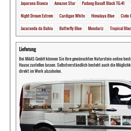
Juparana Bianco
Amazon Star
Padang Basalt Black TG-41
Night Dream Extrem
Cardigan White
Himalaya Blue
Cielo 
Jacaranda da Bahia
Butterfly Blue
Mondariz
Tropical Bla
Lieferung
Bei MAAS GmbH können Sie Ihre gewünschten Naturstein online beste
Hause zustellen lassen. Selbstverständlich besteht auch die Möglichke
direkt im Werk abzuholen.