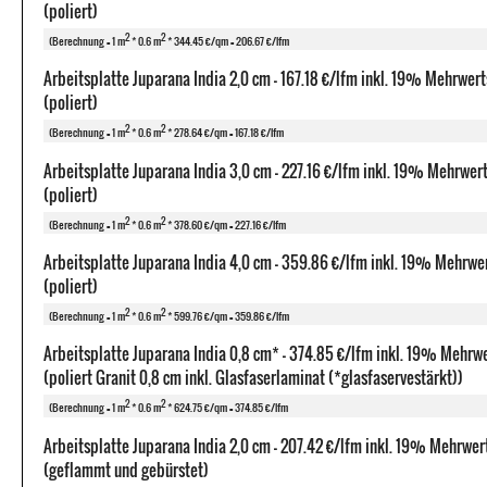
(poliert)
2
2
(Berechnung = 1 m
* 0.6 m
* 344.45 €/qm = 206.67 €/lfm
Arbeitsplatte Juparana India 2,0 cm - 167.18 €/lfm inkl. 19% Mehrwer
(poliert)
2
2
(Berechnung = 1 m
* 0.6 m
* 278.64 €/qm = 167.18 €/lfm
Arbeitsplatte Juparana India 3,0 cm - 227.16 €/lfm inkl. 19% Mehrwer
(poliert)
2
2
(Berechnung = 1 m
* 0.6 m
* 378.60 €/qm = 227.16 €/lfm
Arbeitsplatte Juparana India 4,0 cm - 359.86 €/lfm inkl. 19% Mehrwe
(poliert)
2
2
(Berechnung = 1 m
* 0.6 m
* 599.76 €/qm = 359.86 €/lfm
Arbeitsplatte Juparana India 0,8 cm* - 374.85 €/lfm inkl. 19% Mehrw
(poliert Granit 0,8 cm inkl. Glasfaserlaminat (*glasfaservestärkt))
2
2
(Berechnung = 1 m
* 0.6 m
* 624.75 €/qm = 374.85 €/lfm
Arbeitsplatte Juparana India 2,0 cm - 207.42 €/lfm inkl. 19% Mehrwer
(geflammt und gebürstet)