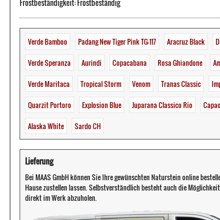
Frostbeständigkeit: Frostbeständig
Verde Bamboo
Padang New Tiger Pink TG-117
Aracruz Black
D
Verde Speranza
Aurindi
Copacabana
Rosa Ghiandone
Am
Verde Maritaca
Tropical Storm
Venom
Tranas Classic
Im
Quarzit Portoro
Explosion Blue
Juparana Classico Rio
Capao
Alaska White
Sardo CH
Lieferung
Bei MAAS GmbH können Sie Ihre gewünschten Naturstein online bestell
Hause zustellen lassen. Selbstverständlich besteht auch die Möglichkeit 
direkt im Werk abzuholen.