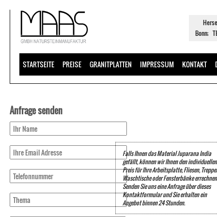
Herse
Bonn; TE
STARTSEITE
PREISE
GRANITPLATTEN
IMPRESSUM
KONTAKT
Anfrage senden
Falls Ihnen das Material Juparana India
gefällt, können wir Ihnen den individuellen
Preis für Ihre Arbeitsplatte, Fliesen, Treppe
Waschtische oder Fensterbänke errechnen
Senden Sie uns eine Anfrage über dieses
Kontaktformular und Sie erhalten ein
Angebot binnen 24 Stunden.