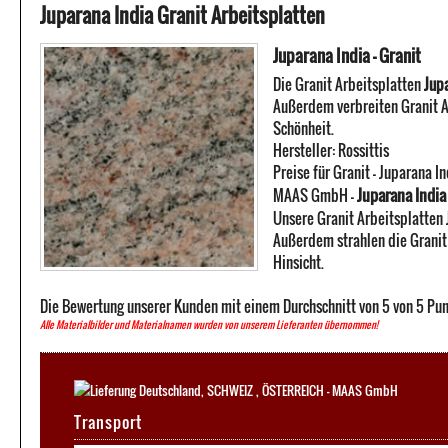
Juparana India Granit Arbeitsplatten
Juparana India - Granit
Die Granit Arbeitsplatten
Jup
Außerdem verbreiten Granit A
Schönheit.
Hersteller:
Rossittis
Preise für Granit -
Juparana In
Juparana India 
MAAS GmbH
-
Unsere Granit Arbeitsplatten 
Außerdem strahlen die Granit 
Hinsicht.
Die Bewertung unserer Kunden mit einem Durchschnitt von
5
von
5
Pun
Alle Materialbilder und Materialnamen wurden von unserem Lieferanten übernommen!
Transport