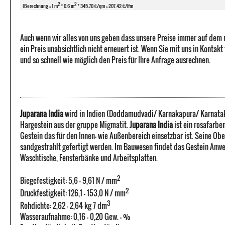
2
2
(Berechnung = 1 m
* 0.6 m
* 345.70 €/qm = 207.42 €/lfm
Auch wenn wir alles von uns geben dass unsere Preise immer auf dem
ein Preis unabsichtlich nicht erneuert ist. Wenn Sie mit uns in Kontak
und so schnell wie möglich den Preis für Ihre Anfrage ausrechnen.
Juparana India
wird in Indien (Doddamudvadi/ Karnakapura/ Karnataka
Hargestein aus der gruppe Migmatit.
Juparana India
ist ein rosafarbe
Gestein das für den Innen- wie Außenbereich einsetzbar ist. Seine Ob
sandgestrahlt gefertigt werden. Im Bauwesen findet das Gestein Anwe
Waschtische, Fensterbänke und Arbeitsplatten.
2
Biegefestigkeit: 5,6 - 9,61 N / mm
2
Druckfestigkeit: 126,1 - 153,0 N / mm
3
Rohdichte: 2,62 - 2,64 kg 7 dm
Wasseraufnahme: 0,16 - 0,20 Gew. - %