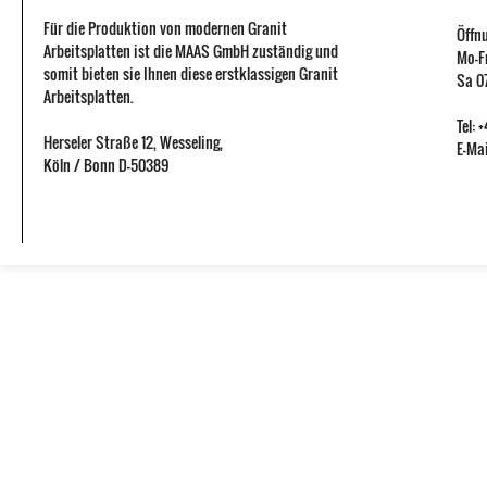
Für die Produktion von modernen Granit
Öffn
Arbeitsplatten ist die MAAS GmbH zuständig und
Mo-Fr
somit bieten sie Ihnen diese erstklassigen Granit
Sa 07
Arbeitsplatten.
Tel:
Herseler Straße 12
,
Wesseling
,
E-Mai
Köln / Bonn
D-50389