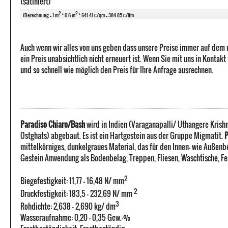
(satiniert)
2
2
(Berechnung = 1 m
* 0.6 m
* 641.41 €/qm = 384.85 €/lfm
Auch wenn wir alles von uns geben dass unsere Preise immer auf dem
ein Preis unabsichtlich nicht erneuert ist. Wenn Sie mit uns in Kontak
und so schnell wie möglich den Preis für Ihre Anfrage ausrechnen.
Paradiso Chiaro/Bash
wird in Indien (Varaganapalli/ Uthangere Krish
Ostghats) abgebaut. Es ist ein Hartgestein aus der Gruppe Migmatit.
P
mittelkörniges, dunkelgraues Material, das für den Innen- wie Außenb
Gestein Anwendung als Bodenbelag, Treppen, Fliesen, Waschtische, Fe
2
Biegefestigkeit: 11,77 - 16,48 N/ mm
2
Druckfestigkeit: 183,5 - 232,69 N/ mm
3
Rohdichte: 2,638 - 2,690 kg/ dm
Wasseraufnahme: 0,20 - 0,35 Gew.-%