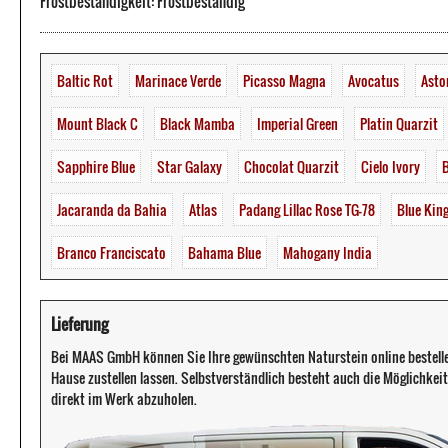
Frostbeständigkeit: Frostbeständig
Baltic Rot
Marinace Verde
Picasso Magna
Avocatus
Asto
Mount Black C
Black Mamba
Imperial Green
Platin Quarzit
Sapphire Blue
Star Galaxy
Chocolat Quarzit
Cielo Ivory
B
Jacaranda da Bahia
Atlas
Padang Lillac Rose TG-78
Blue Kin
Branco Franciscato
Bahama Blue
Mahogany India
Lieferung
Bei MAAS GmbH können Sie Ihre gewünschten Naturstein online bestell
Hause zustellen lassen. Selbstverständlich besteht auch die Möglichkeit 
direkt im Werk abzuholen.