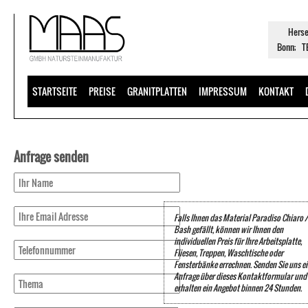
Herse
Bonn; TE
STARTSEITE
PREISE
GRANITPLATTEN
IMPRESSUM
KONTAKT
Anfrage senden
Falls Ihnen das Material Paradiso Chiaro /
Bash gefällt, können wir Ihnen den
individuellen Preis für Ihre Arbeitsplatte,
Fliesen, Treppen, Waschtische oder
Fensterbänke errechnen. Senden Sie uns e
Anfrage über dieses Kontaktformular und 
erhalten ein Angebot binnen 24 Stunden.