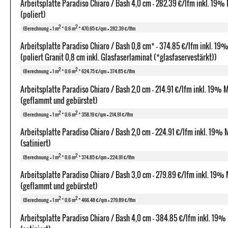
Arbeitsplatte Paradiso Chiaro / Bash 4,0 cm - 282.39 €/lfm inkl. 19%
(poliert)
2
2
(Berechnung = 1 m
* 0.6 m
* 470.65 €/qm = 282.39 €/lfm
Arbeitsplatte Paradiso Chiaro / Bash 0,8 cm* - 374.85 €/lfm inkl. 1
(poliert Granit 0,8 cm inkl. Glasfaserlaminat (*glasfaservestärkt))
2
2
(Berechnung = 1 m
* 0.6 m
* 624.75 €/qm = 374.85 €/lfm
Arbeitsplatte Paradiso Chiaro / Bash 2,0 cm - 214.91 €/lfm inkl. 19%
(geflammt und gebürstet)
2
2
(Berechnung = 1 m
* 0.6 m
* 358.19 €/qm = 214.91 €/lfm
Arbeitsplatte Paradiso Chiaro / Bash 2,0 cm - 224.91 €/lfm inkl. 19%
(satiniert)
2
2
(Berechnung = 1 m
* 0.6 m
* 374.85 €/qm = 224.91 €/lfm
Arbeitsplatte Paradiso Chiaro / Bash 3,0 cm - 279.89 €/lfm inkl. 19%
(geflammt und gebürstet)
2
2
(Berechnung = 1 m
* 0.6 m
* 466.48 €/qm = 279.89 €/lfm
Arbeitsplatte Paradiso Chiaro / Bash 4,0 cm - 384.85 €/lfm inkl. 19