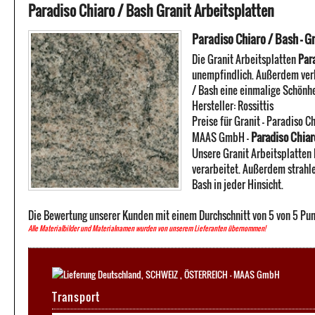
Paradiso Chiaro / Bash Granit Arbeitsplatten
Paradiso Chiaro / Bash - G
Die Granit Arbeitsplatten
Par
unempfindlich. Außerdem verb
/ Bash eine einmalige Schönhe
Hersteller:
Rossittis
Preise für Granit -
Paradiso Ch
Paradiso Chiaro
MAAS GmbH
-
Unsere Granit Arbeitsplatten 
verarbeitet. Außerdem strahle
Bash in jeder Hinsicht.
Die Bewertung unserer Kunden mit einem Durchschnitt von
5
von
5
Pun
Alle Materialbilder und Materialnamen wurden von unserem Lieferanten übernommen!
Transport