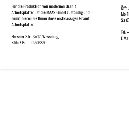
Für die Produktion von modernen Granit
Öffn
Arbeitsplatten ist die MAAS GmbH zuständig und
Mo-Fr
somit bieten sie Ihnen diese erstklassigen Granit
Sa 07
Arbeitsplatten.
Tel:
Herseler Straße 12
,
Wesseling
,
E-Mai
Köln / Bonn
D-50389