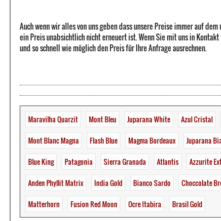
Auch wenn wir alles von uns geben dass unsere Preise immer auf dem
ein Preis unabsichtlich nicht erneuert ist. Wenn Sie mit uns in Kontak
und so schnell wie möglich den Preis für Ihre Anfrage ausrechnen.
Maravilha Quarzit
Mont Bleu
Juparana White
Azul Cristal
Mont Blanc Magna
Flash Blue
Magma Bordeaux
Juparana Bi
Blue King
Patagonia
Sierra Granada
Atlantis
Azzurite Ex
Anden Phyllit Matrix
India Gold
Bianco Sardo
Choccolate B
Matterhorn
Fusion Red Moon
Ocre Itabira
Brasil Gold