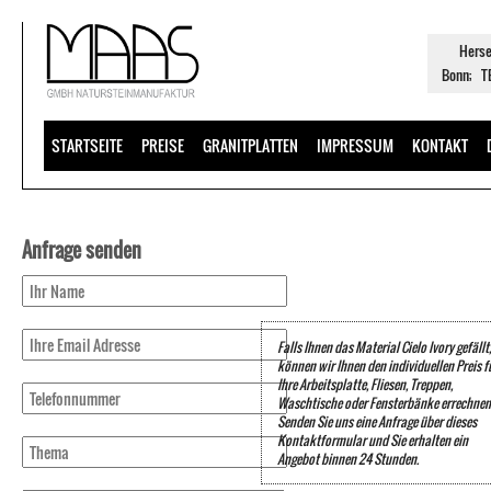
Herse
Bonn; TE
STARTSEITE
PREISE
GRANITPLATTEN
IMPRESSUM
KONTAKT
Anfrage senden
Falls Ihnen das Material Cielo Ivory gefällt,
können wir Ihnen den individuellen Preis f
Ihre Arbeitsplatte, Fliesen, Treppen,
Waschtische oder Fensterbänke errechnen
Senden Sie uns eine Anfrage über dieses
Kontaktformular und Sie erhalten ein
Angebot binnen 24 Stunden.