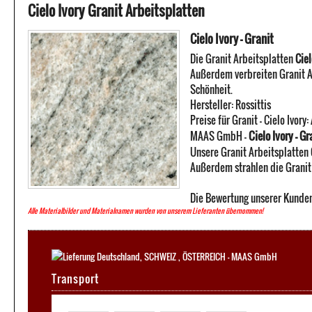
Cielo Ivory Granit Arbeitsplatten
Cielo Ivory - Granit
Die Granit Arbeitsplatten
Ciel
Außerdem verbreiten Granit Ar
Schönheit.
Hersteller:
Rossittis
Preise für Granit -
Cielo Ivory
:
Cielo Ivory - Gr
MAAS GmbH
-
Unsere Granit Arbeitsplatten C
Außerdem strahlen die Granit A
Die Bewertung unserer Kunden
Alle Materialbilder und Materialnamen wurden von unserem Lieferanten übernommen!
Transport