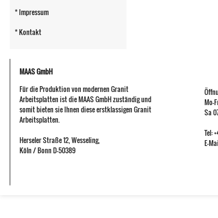
* Impressum
* Kontakt
MAAS GmbH
Für die Produktion von modernen Granit
Öffn
Arbeitsplatten ist die MAAS GmbH zuständig und
Mo-Fr
somit bieten sie Ihnen diese erstklassigen Granit
Sa 07
Arbeitsplatten.
Tel:
Herseler Straße 12
,
Wesseling
,
E-Mai
Köln / Bonn
D-50389