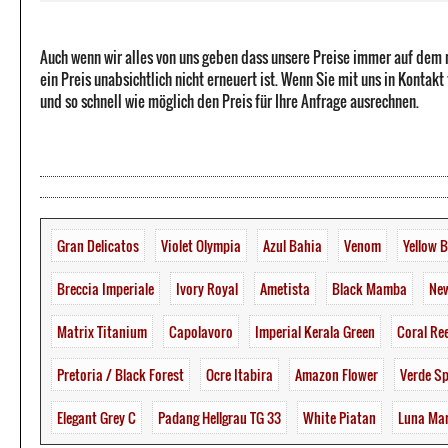
Auch wenn wir alles von uns geben dass unsere Preise immer auf dem
ein Preis unabsichtlich nicht erneuert ist. Wenn Sie mit uns in Kontak
und so schnell wie möglich den Preis für Ihre Anfrage ausrechnen.
Gran Delicatos
Violet Olympia
Azul Bahia
Venom
Yellow 
Breccia Imperiale
Ivory Royal
Ametista
Black Mamba
New
Matrix Titanium
Capolavoro
Imperial Kerala Green
Coral Re
Pretoria / Black Forest
Ocre Itabira
Amazon Flower
Verde Sp
Elegant Grey C
Padang Hellgrau TG 33
White Piatan
Luna Ma