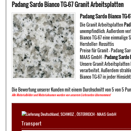
Padang Sardo Bianco TG-67 Granit Arbeitsplatten
Padang Sardo Bianco TG-67
Die Granit Arbeitsplatten
Pad
unempfindlich. Außerdem verb
Bianco TG-67 eine einmalige S
Hersteller:
Rossittis
Preise für Granit -
Padang Sar
Padang Sardo B
MAAS GmbH
-
Unsere Granit Arbeitsplatten
verarbeitet. Außerdem strahl
Bianco TG-67 in jeder Hinsicht
Die Bewertung unserer Kunden mit einem Durchschnitt von
5
von
5
Pun
Alle Materialbilder und Materialnamen wurden von unserem Lieferanten übernommen!
Transport