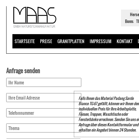
Herse
Bonn; TE
STARTSEITE
PREISE
GRANITPLATTEN
IMPRESSUM
KONTAKT
Anfrage senden
Falls Ihnen das Material Padang Sardo
Bianco TG-67 gefällt, können wir Ihnen den
individuellen Preis für Ihre Arbeitsplatte,
Fliesen, Treppen, Waschtische oder
Fensterbänke errechnen. Senden Sie uns e
Anfrage über dieses Kontaktformular und 
erhalten ein Angebot binnen 24 Stunden.