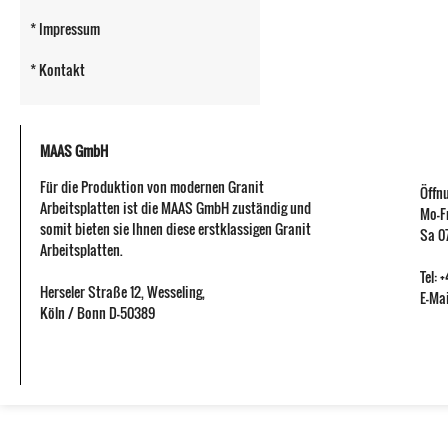
* Impressum
* Kontakt
MAAS GmbH
Für die Produktion von modernen Granit
Öffn
Arbeitsplatten ist die MAAS GmbH zuständig und
Mo-Fr
somit bieten sie Ihnen diese erstklassigen Granit
Sa 07
Arbeitsplatten.
Tel:
Herseler Straße 12
,
Wesseling
,
E-Mai
Köln / Bonn
D-50389