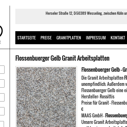
Herseler Straße 12, D-50389 Wesseling, zwischen Köln 
STARTSEITE
PREISE
GRANITPLATTEN
IMPRESSUM
KONTAKT
Flossenbuerger Gelb Granit Arbeitsplatten
Flossenbuerger Gelb - Gr
Die Granit Arbeitsplatten
F
unempfindlich. Außerdem ve
Flossenbuerger Gelb eine e
Hersteller:
Rossittis
Preise für Granit -
Flossenb
€
Flossenbuerg
MAAS GmbH
-
Unsere Granit Arbeitsplatt