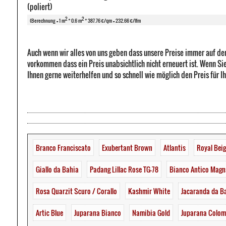
(poliert)
2
2
(Berechnung = 1 m
* 0.6 m
* 387.76 €/qm = 232.66 €/lfm
Auch wenn wir alles von uns geben dass unsere Preise immer auf de
vorkommen dass ein Preis unabsichtlich nicht erneuert ist. Wenn Sie
Ihnen gerne weiterhelfen und so schnell wie möglich den Preis für I
Branco Franciscato
Exubertant Brown
Atlantis
Royal Bei
Giallo da Bahia
Padang Lillac Rose TG-78
Bianco Antico Magn
Rosa Quarzit Scuro / Corallo
Kashmir White
Jacaranda da B
Artic Blue
Juparana Bianco
Namibia Gold
Juparana Colo