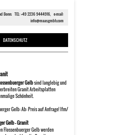
und Bonn; TEL: +49 2236 9444916, e-mail:
info@maasgmbh.com
DATENSCHUTZ
anit
lossenbuerger Gelb
sind langlebig und
rbreiten Granit Arbeitsplatten
inmalige Schönheit.
uerger Gelb
:
Ab:
Preis auf Anfrage!
lfm/
er Gelb - Granit
en Flossenbuerger Gelb werden