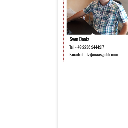
Sven Dootz
Tel: + 49 2236 9444917
E-mail:
dootz@maasgmbh.com