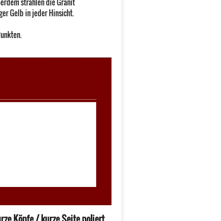
ßerdem strahlen die Granit
er Gelb in jeder Hinsicht.
unkten.
ze Köpfe / kurze Seite poliert.