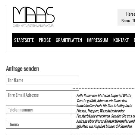
Herse
Bonn; TE
STARTSEITE
PREISE
GRANITPLATTEN
IMPRESSUM
KONTAKT
Anfrage senden
Falls Ihnen das Material Imperial White
Venato gefällt, können wir Ihnen den
individuellen Preis für Ihre Arbeitsplatte,
Fliesen, Treppen, Waschtische oder
Fensterbänke errechnen. Senden Sie uns e
Anfrage über dieses Kontaktformular und 
erhalten ein Angebot binnen 24 Stunden.