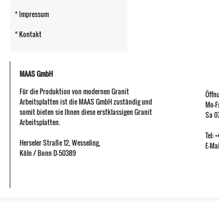
* Impressum
* Kontakt
MAAS GmbH
Für die Produktion von modernen Granit
Öffn
Arbeitsplatten ist die MAAS GmbH zuständig und
Mo-Fr
somit bieten sie Ihnen diese erstklassigen Granit
Sa 07
Arbeitsplatten.
Tel:
Herseler Straße 12
,
Wesseling
,
E-Mai
Köln / Bonn
D-50389