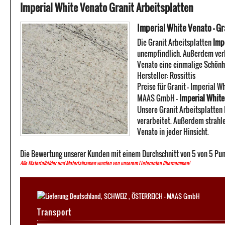
Imperial White Venato Granit Arbeitsplatten
Imperial White Venato - Gr
Die Granit Arbeitsplatten
Imp
unempfindlich. Außerdem verb
Venato eine einmalige Schönh
Hersteller:
Rossittis
Preise für Granit -
Imperial Wh
Imperial White 
MAAS GmbH
-
Unsere Granit Arbeitsplatten
verarbeitet. Außerdem strahle
Venato in jeder Hinsicht.
Die Bewertung unserer Kunden mit einem Durchschnitt von
5
von
5
Pun
Alle Materialbilder und Materialnamen wurden von unserem Lieferanten übernommen!
Transport