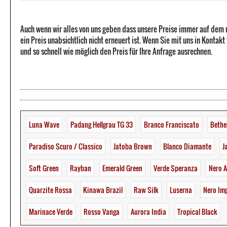
Auch wenn wir alles von uns geben dass unsere Preise immer auf dem
ein Preis unabsichtlich nicht erneuert ist. Wenn Sie mit uns in Kontak
und so schnell wie möglich den Preis für Ihre Anfrage ausrechnen.
Luna Wave
Padang Hellgrau TG 33
Branco Franciscato
Bethe
Paradiso Scuro / Classico
Jatoba Brown
Blanco Diamante
J
Soft Green
Rayban
Emerald Green
Verde Speranza
Nero A
Quarzite Rossa
Kinawa Brazil
Raw Silk
Luserna
Nero Im
Marinace Verde
Rosso Vanga
Aurora India
Tropical Black