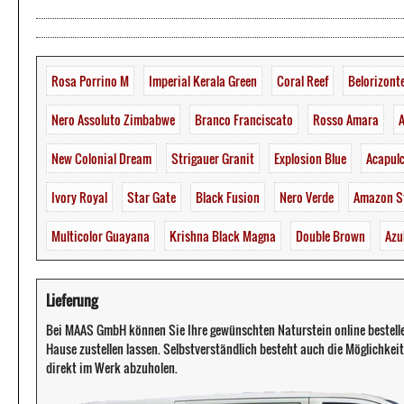
Rosa Porrino M
Imperial Kerala Green
Coral Reef
Belorizont
Nero Assoluto Zimbabwe
Branco Franciscato
Rosso Amara
A
New Colonial Dream
Strigauer Granit
Explosion Blue
Acapul
Ivory Royal
Star Gate
Black Fusion
Nero Verde
Amazon S
Multicolor Guayana
Krishna Black Magna
Double Brown
Azu
Lieferung
Bei MAAS GmbH können Sie Ihre gewünschten Naturstein online bestell
Hause zustellen lassen. Selbstverständlich besteht auch die Möglichkeit 
direkt im Werk abzuholen.