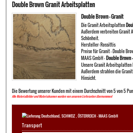
Double Brown Granit Arbeitsplatten
Double Brown - Granit
Die Granit Arbeitsplatten
Dou
Außerdem verbreiten Granit A
Schönheit.
Hersteller:
Rossittis
Preise für Granit -
Double Bro
Double Brown -
MAAS GmbH
-
Unsere Granit Arbeitsplatten 
Außerdem strahlen die Granit
Hinsicht.
Die Bewertung unserer Kunden mit einem Durchschnitt von
5
von
5
Pun
Alle Materialbilder und Materialnamen wurden von unserem Lieferanten übernommen!
Transport