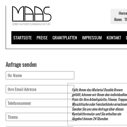
Herse
Bonn; TE
STARTSEITE
PREISE
GRANITPLATTEN
IMPRESSUM
KONTAKT
Anfrage senden
Falls Ihnen das Material Double Brown
gefällt, können wir Ihnen den individuellen
Preis für Ihre Arbeitsplatte, Fliesen, Treppe
Waschtische oder Fensterbänke errechnen
Senden Sie uns eine Anfrage über dieses
Kontaktformular und Sie erhalten ein
Angebot binnen 24 Stunden.