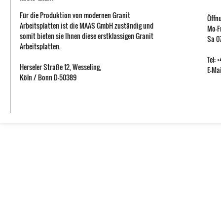
Für die Produktion von modernen Granit
Öffn
Arbeitsplatten ist die MAAS GmbH zuständig und
Mo-Fr
somit bieten sie Ihnen diese erstklassigen Granit
Sa 07
Arbeitsplatten.
Tel:
Herseler Straße 12
,
Wesseling
,
E-Mai
Köln / Bonn
D-50389