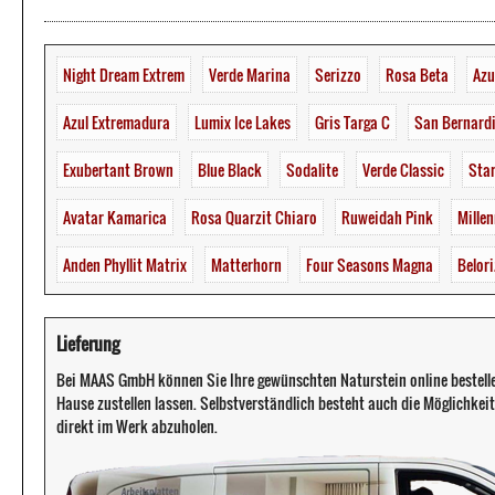
Night Dream Extrem
Verde Marina
Serizzo
Rosa Beta
Azu
Azul Extremadura
Lumix Ice Lakes
Gris Targa C
San Bernardi
Exubertant Brown
Blue Black
Sodalite
Verde Classic
Star
Avatar Kamarica
Rosa Quarzit Chiaro
Ruweidah Pink
Mille
Anden Phyllit Matrix
Matterhorn
Four Seasons Magna
Belor
Lieferung
Bei MAAS GmbH können Sie Ihre gewünschten Naturstein online bestell
Hause zustellen lassen. Selbstverständlich besteht auch die Möglichkeit 
direkt im Werk abzuholen.