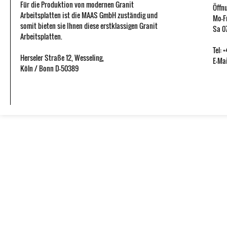
Für die Produktion von modernen Granit
Öffn
Arbeitsplatten ist die MAAS GmbH zuständig und
Mo-Fr
somit bieten sie Ihnen diese erstklassigen Granit
Sa 07
Arbeitsplatten.
Tel:
Herseler Straße 12
,
Wesseling
,
E-Mai
Köln / Bonn
D-50389