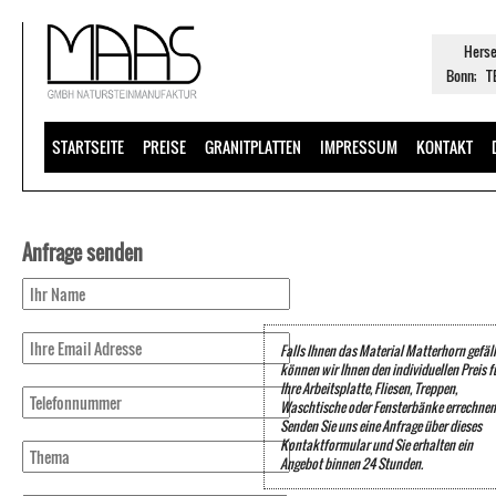
Herse
Bonn; TE
STARTSEITE
PREISE
GRANITPLATTEN
IMPRESSUM
KONTAKT
Anfrage senden
Falls Ihnen das Material Matterhorn gefäll
können wir Ihnen den individuellen Preis f
Ihre Arbeitsplatte, Fliesen, Treppen,
Waschtische oder Fensterbänke errechnen
Senden Sie uns eine Anfrage über dieses
Kontaktformular und Sie erhalten ein
Angebot binnen 24 Stunden.